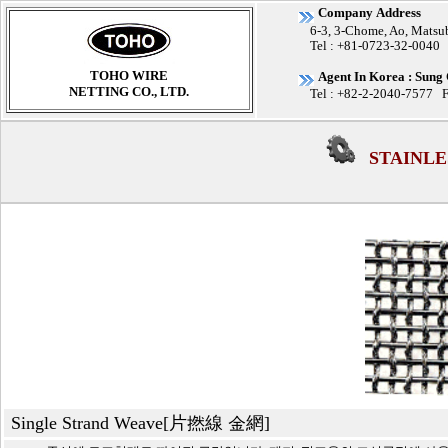
Company
Address
6-3, 3-Chome, Ao, Matsub
Tel : +81-0723-32-0040 
TOHO WIRE
Agent In Korea : Sung
NETTING CO., LTD.
Tel : +82-2-2040-7577 
STAINLE
Single Strand Weave[片撚線 金網]