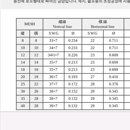
종선에 로프형태로 짜여진 금망입니다. 제지, 펄프용의 조성공정에 사
縱線
橫 線
MESH
Vertical line
Horizontal line
縱
橫
S.W.G
Ø
S.W.G
Ø
8
8
33×7
0.254
22
0.711
10
10
34×7
0.233
22
0.711
12
12
34½×7
0.226
23
0.609
14
14
35×7
0.213
23
0.609
16
16
35×7
0.213
23
0.609
20
19
36×7
0.193
27
0.416
25
22
37×7
0.172
28
0.376
30
26
38×7
0.152
29
0.345
35
28
38×7
0.132
29
0.345
40
28
39×7
0.132
29
0.345